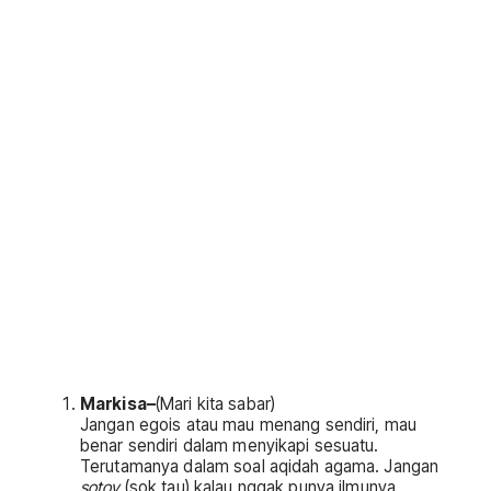
Markisa
–
(Mari kita sabar)
Jangan egois atau mau menang sendiri, mau
benar sendiri dalam menyikapi sesuatu.
Terutamanya dalam soal aqidah agama. Jangan
sotoy
(sok tau) kalau nggak punya ilmunya