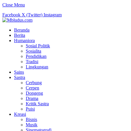
Close Menu
Facebook
X (Twitter)
Instagram
Beranda
Berita
Humaniora
Sosial Politik
Sosialita
Pendidikan
Tradisi
Lingkungan
Sains
Sastra
Cerbung
Cerpen
Dongeng
Drama
Kritik Sastra
Puisi
Kreasi
Bisnis
Musik
Sinematografi