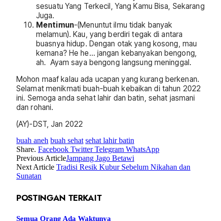
sesuatu Yang Terkecil, Yang Kamu Bisa, Sekarang
Juga.
Mentimun
-(Menuntut ilmu tidak banyak
melamun). Kau, yang berdiri tegak di antara
buasnya hidup. Dengan otak yang kosong, mau
kemana? He he… jangan kebanyakan bengong,
ah. Ayam saya bengong langsung meninggal.
Mohon maaf kalau ada ucapan yang kurang berkenan.
Selamat menikmati buah-buah kebaikan di tahun 2022
ini. Semoga anda sehat lahir dan batin, sehat jasmani
dan rohani.
(AY)-DST, Jan 2022
buah aneh
buah sehat
sehat lahir batin
Share.
Facebook
Twitter
Telegram
WhatsApp
Previous Article
Jampang Jago Betawi
Next Article
Tradisi Resik Kubur Sebelum Nikahan dan
Sunatan
POSTINGAN TERKAIT
Semua Orang Ada Waktunya