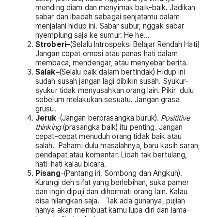
mending diam dan menyimak baik-baik. Jadikan
sabar dan ibadah sebagai senjatamu dalam
menjalani hidup ini. Sabar subur, nggak sabar
nyemplung saja ke sumur. He he…
Stroberi
–
(Selalu Introspeksi Belajar Rendah Hati)
Jangan cepat emosi atau panas hati dalam
membaca, mendengar, atau menyebar berita.
Salak
–
(Selalu baik dalam bertindak) Hidup ini
sudah susah jangan lagi dibikin susah. Syukur-
syukur tidak menyusahkan orang lain. Pikir dulu
sebelum melakukan sesuatu. Jangan grasa
grusu.
Jeruk
-(Jangan berprasangka buruk).
Posititive
thinking
(prasangka baik) itu penting. Jangan
cepat-cepat menuduh orang tidak baik atau
salah. Pahami dulu masalahnya, baru kasih saran,
pendapat atau komentar. Lidah tak bertulang,
hati-hati kalau bicara.
Pisang
-(Pantang iri, Sombong dan Angkuh).
Kurangi deh sifat yang berlebihan, suka pamer
dan ingin dipuji dan dihormati orang lain. Kalau
bisa hilangkan saja. Tak ada gunanya, pujian
hanya akan membuat kamu lupa diri dan lama-