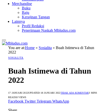
Merchandise
Buku
Baju
Kerajinan Tangan
Lainnya
Profil Redaksi
Penerimaan Naskah Mbludus.com
You are at:
Home
»
Sosialita
»
Buah Istimewa di Tahun
2022
SOSIALITA
Buah Istimewa di Tahun
2022
17 JANUARI 2022
UPDATED:
18 JANUARI 2022
TIDAK ADA KOMENTAR
3 MINS
READ
18
VIEWS
Facebook
Twitter
Telegram
WhatsApp
Share