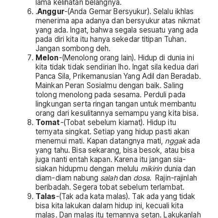
lama kelihatan belangnya.
.
Anggur
-(Anda Gemar Bersyukur). Selalu ikhlas
menerima apa adanya dan bersyukur atas nikmat
yang ada. Ingat, bahwa segala sesuatu yang ada
pada diri kita itu hanya sekedar titipan Tuhan.
Jangan sombong deh.
Melon
-(Menolong orang lain). Hidup di dunia ini
kita tidak tidak sendirian lho. Ingat sila kedua dari
Panca Sila, Prikemanusian Yang Adil dan Beradab.
Mainkan Peran Sosialmu dengan baik. Saling
tolong menolong pada sesama. Perduli pada
lingkungan serta ringan tangan untuk membantu
orang dari kesulitannya semampu yang kita bisa.
Tomat
-(Tobat sebelum kiamat). Hidup itu
ternyata singkat. Setiap yang hidup pasti akan
menemui mati. Kapan datangnya mati,
nggak
ada
yang tahu. Bisa sekarang, bisa besok, atau bisa
juga nanti entah kapan. Karena itu jangan sia-
siakan hidupmu dengan melulu
mikirin
dunia dan
diam-diam nabung
salah
dan
dosa
. Rajin-rajinlah
beribadah. Segera tobat sebelum terlambat.
Talas
-(Tak ada kata malas). Tak ada yang tidak
bisa kita lakukan dalam hidup ini, kecuali kita
malas. Dan malas itu temannya setan. Lakukanlah