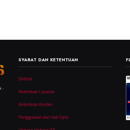
SYARAT DAN KETENTUAN
F
Definisi
k -
Ketentuan Layanan
Ketentuan Konten
Penggunaan dan Hak Cipta
Undang-Undang ITE