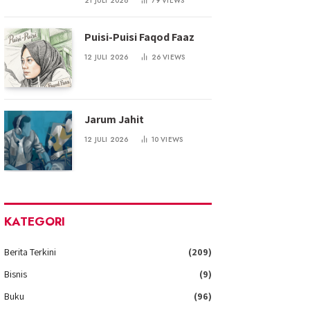
21 JULI 2026
79
VIEWS
Puisi-Puisi Faqod Faaz
12 JULI 2026
26
VIEWS
Jarum Jahit
12 JULI 2026
10
VIEWS
KATEGORI
Berita Terkini
(209)
Bisnis
(9)
Buku
(96)