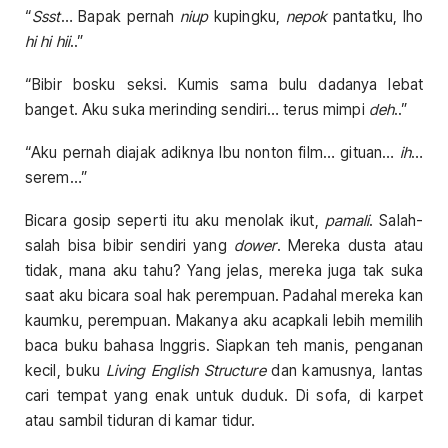
“
Ssst
… Bapak pernah
niup
kupingku,
nepok
pantatku, lho
hi hi hii
..”
“Bibir bosku seksi. Kumis sama bulu dadanya lebat
banget. Aku suka merinding sendiri… terus mimpi
deh
..”
“Aku pernah diajak adiknya Ibu nonton film… gituan…
ih
…
serem…”
Bicara gosip seperti itu aku menolak ikut,
pamali
. Salah-
salah bisa bibir sendiri yang
dower
. Mereka dusta atau
tidak, mana aku tahu? Yang jelas, mereka juga tak suka
saat aku bicara soal hak perempuan. Padahal mereka kan
kaumku, perempuan. Makanya aku acapkali lebih memilih
baca buku bahasa Inggris. Siapkan teh manis, penganan
kecil, buku
Living English Structure
dan kamusnya, lantas
cari tempat yang enak untuk duduk. Di sofa, di karpet
atau sambil tiduran di kamar tidur.