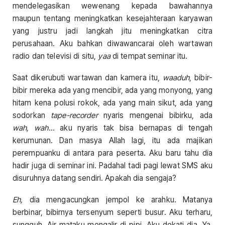
mendelegasikan wewenang kepada bawahannya
maupun tentang meningkatkan kesejahteraan karyawan
yang justru jadi langkah jitu meningkatkan citra
perusahaan. Aku bahkan diwawancarai oleh wartawan
radio dan televisi di situ,
yaa
di tempat seminar itu.
Saat dikerubuti wartawan dan kamera itu,
waaduh
, bibir-
bibir mereka ada yang mencibir, ada yang monyong, yang
hitam kena polusi rokok, ada yang main sikut, ada yang
sodorkan
tape-recorder
nyaris mengenai bibirku, ada
wah, wah
… aku nyaris tak bisa bernapas di tengah
kerumunan. Dan masya Allah lagi, itu ada majikan
perempuanku di antara para peserta. Aku baru tahu dia
hadir juga di seminar ini. Padahal tadi pagi lewat SMS aku
disuruhnya datang sendiri. Apakah dia sengaja?
Eh,
dia mengacungkan jempol ke arahku. Matanya
berbinar, bibirnya tersenyum seperti busur. Aku terharu,
sungguh. Air mataku mengalir di pipi. Aku dekati dia. Ya,