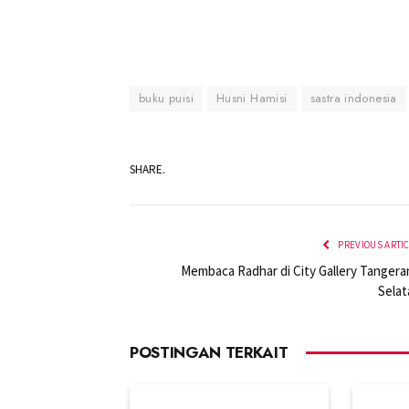
buku puisi
Husni Hamisi
sastra indonesia
SHARE.
PREVIOUS ARTI
Membaca Radhar di City Gallery Tangera
Selat
POSTINGAN TERKAIT