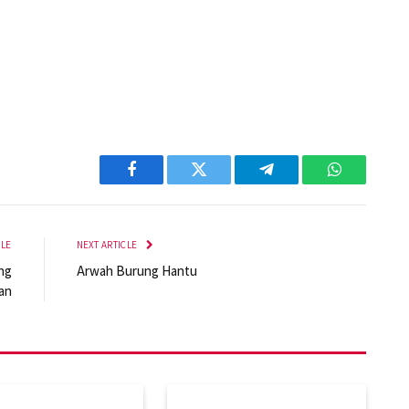
Facebook
Twitter
Telegram
WhatsApp
CLE
NEXT ARTICLE
ng
Arwah Burung Hantu
an