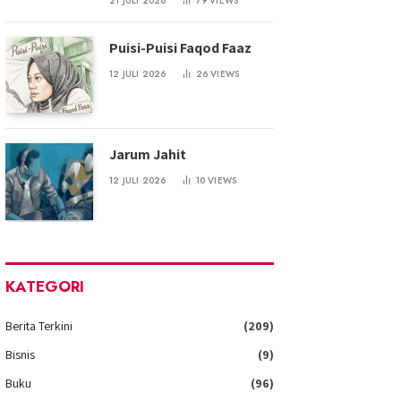
21 JULI 2026
79
VIEWS
Puisi-Puisi Faqod Faaz
12 JULI 2026
26
VIEWS
Jarum Jahit
12 JULI 2026
10
VIEWS
KATEGORI
Berita Terkini
(209)
Bisnis
(9)
Buku
(96)