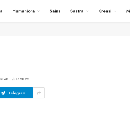
ta
Humaniora
Sains
Sastra
Kreasi
M
 READ
16
VIEWS
Telegram