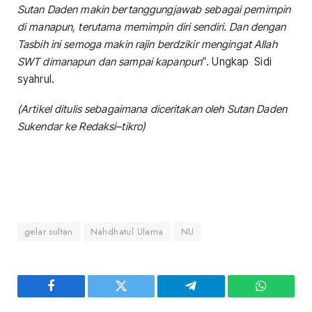
Sutan Daden makin bertanggungjawab sebagai pemimpin
di manapun, terutama memimpin diri sendiri. Dan dengan
Tasbih ini semoga makin rajin berdzikir mengingat Allah
SWT dimanapun dan sampai kapanpun
“. Ungkap Sidi
syahrul.
(Artikel ditulis sebagaimana diceritakan oleh Sutan Daden
Sukend
a
r ke Redaksi
–
tikro)
gelar sultan
Nahdhatul Ulama
NU
Facebook
Twitter
Telegram
WhatsAp