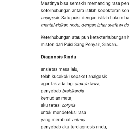
Mestinya bisa semakin memancing rasa pen
keterhubungan antara istilah kedokteran sem
analgesik
. Satu puisi dengan istilah hukum b
mentajwidkan rindu, dengan izhar syafawi do
Keterhubungan atau pun ketakterhubungan itul
misteri dari Puisi Sang Penyair, Silakan…
Diagnosis Rindu
ansietas masa lalu,
telah kucekoki sepaket analgesik
agar tak ada lagi
ataksia
tawa,
penyebab
brakikardia
kemudian mata,
aku tetesi
collyria
untuk mendeteksi rasa
yang membuat
aritmia
penyebab aku terdiagnosis rindu,