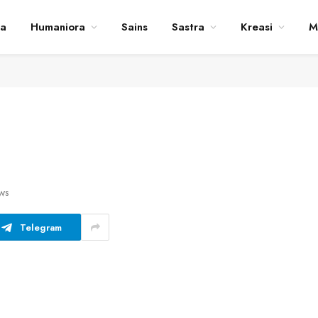
ta
Humaniora
Sains
Sastra
Kreasi
M
WS
Telegram