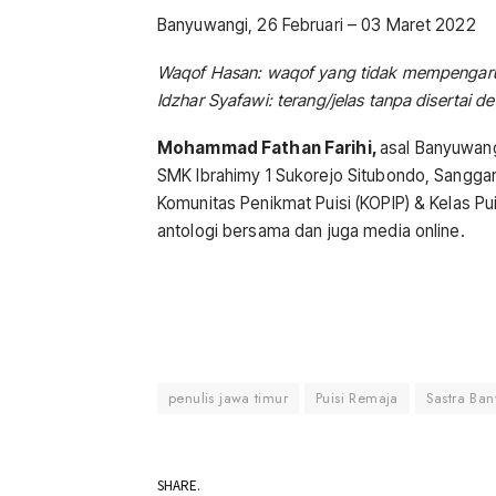
Banyuwangi, 26 Februari – 03 Maret 2022
Waqof Hasan: waqof yang tidak mempengar
Idzhar Syafawi: terang/jelas tanpa disertai 
Mohammad Fathan Farihi,
asal Banyuwang
SMK Ibrahimy 1 Sukorejo Situbondo, Sangga
Komunitas Penikmat Puisi (KOPIP) & Kelas Pu
antologi bersama dan juga media online.
penulis jawa timur
Puisi Remaja
Sastra Ba
SHARE.