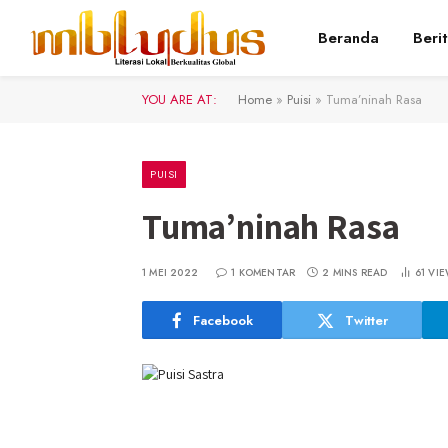
Beranda
Beri
YOU ARE AT:
Home
»
Puisi
»
Tuma’ninah Rasa
PUISI
Tuma’ninah Rasa
1 MEI 2022
1 KOMENTAR
2 MINS READ
61
VIE
Facebook
Twitter