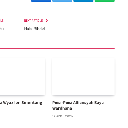
Facebook
Twitter
Telegram
WhatsApp
CLE
NEXT ARTICLE
du
Halal Bihalal
isi Wyaz Ibn Sinentang
Puisi-Puisi Alfiansyah Bayu
Wardhana
12 APRIL 2026