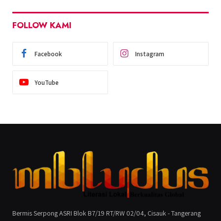
FOLLOW KAMI
Facebook
Instagram
YouTube
Bermis Serpong ASRI Blok B7/19 RT/RW 02/04, Cisauk - Tangerang