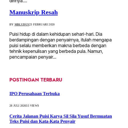
dirinya.…
Manuskrip Resah
BY
MBLUDUS
23 FEBRUARI 2020
Puisi hidup di dalam kehidupan sehari-hari. Dia
berdampingan dengan penyairnya, itulah mengapa
puisi selalu memberikan makna berbeda dengan
tehnik kepenulisan yang berbeda pula. Namun,
pencampaian penyair…
POSTINGAN TERBARU
IPO Perusahaan Terbuka
28 JULI 2026
55
VIEWS
Cerita Jalanan Puisi Karya Sil Sila Yusuf Bermuatan
Teks Puisi dan Kata-Kata Penyair