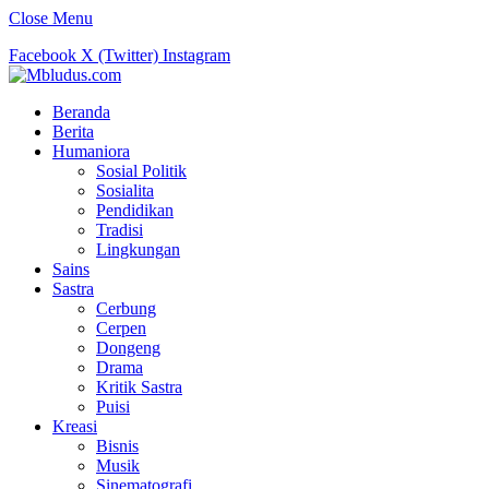
Close Menu
Facebook
X (Twitter)
Instagram
Beranda
Berita
Humaniora
Sosial Politik
Sosialita
Pendidikan
Tradisi
Lingkungan
Sains
Sastra
Cerbung
Cerpen
Dongeng
Drama
Kritik Sastra
Puisi
Kreasi
Bisnis
Musik
Sinematografi