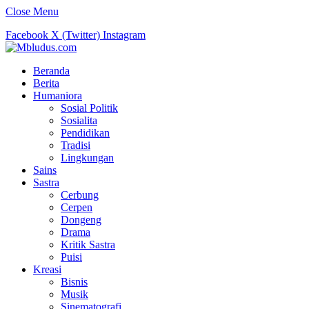
Close Menu
Facebook
X (Twitter)
Instagram
Beranda
Berita
Humaniora
Sosial Politik
Sosialita
Pendidikan
Tradisi
Lingkungan
Sains
Sastra
Cerbung
Cerpen
Dongeng
Drama
Kritik Sastra
Puisi
Kreasi
Bisnis
Musik
Sinematografi