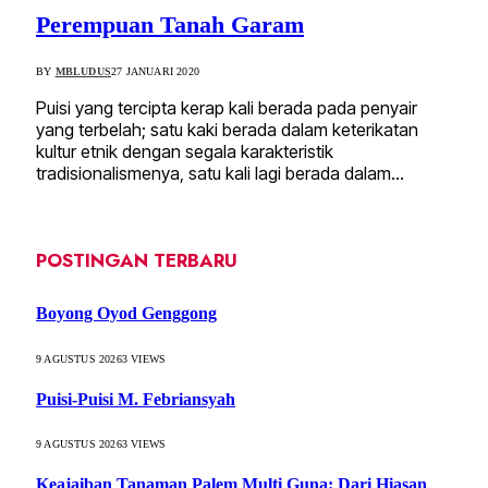
Perempuan Tanah Garam
BY
MBLUDUS
27 JANUARI 2020
Puisi yang tercipta kerap kali berada pada penyair
yang terbelah; satu kaki berada dalam keterikatan
kultur etnik dengan segala karakteristik
tradisionalismenya, satu kali lagi berada dalam…
POSTINGAN TERBARU
Boyong Oyod Genggong
9 AGUSTUS 2026
3
VIEWS
Puisi-Puisi M. Febriansyah
9 AGUSTUS 2026
3
VIEWS
Keajaiban Tanaman Palem Multi Guna: Dari Hiasan