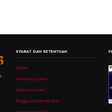
SYARAT DAN KETENTUAN
F
Definisi
k -
Ketentuan Layanan
Ketentuan Konten
Penggunaan dan Hak Cipta
Undang-Undang ITE