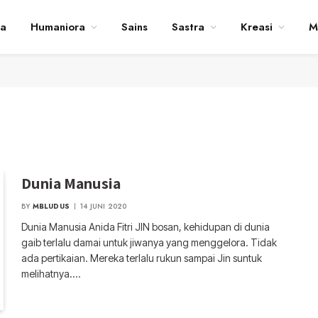
ta
Humaniora
Sains
Sastra
Kreasi
M
Dunia Manusia
BY
MBLUDUS
14 JUNI 2020
Dunia Manusia Anida Fitri JIN bosan, kehidupan di dunia
gaib terlalu damai untuk jiwanya yang menggelora. Tidak
ada pertikaian. Mereka terlalu rukun sampai Jin suntuk
melihatnya.…