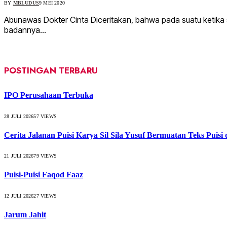
BY
MBLUDUS
9 MEI 2020
Abunawas Dokter Cinta Diceritakan, bahwa pada suatu ketika s
badannya…
POSTINGAN TERBARU
IPO Perusahaan Terbuka
28 JULI 2026
57
VIEWS
Cerita Jalanan Puisi Karya Sil Sila Yusuf Bermuatan Teks Puisi
21 JULI 2026
79
VIEWS
Puisi-Puisi Faqod Faaz
12 JULI 2026
27
VIEWS
Jarum Jahit