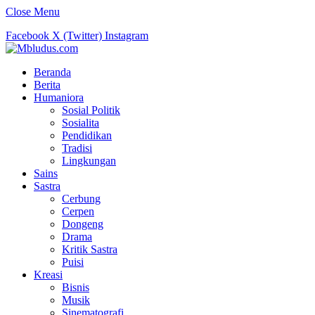
Close Menu
Facebook
X (Twitter)
Instagram
Beranda
Berita
Humaniora
Sosial Politik
Sosialita
Pendidikan
Tradisi
Lingkungan
Sains
Sastra
Cerbung
Cerpen
Dongeng
Drama
Kritik Sastra
Puisi
Kreasi
Bisnis
Musik
Sinematografi