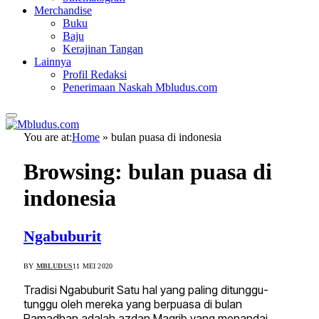
Merchandise
Buku
Baju
Kerajinan Tangan
Lainnya
Profil Redaksi
Penerimaan Naskah Mbludus.com
You are at:
Home
»
bulan puasa di indonesia
Browsing:
bulan puasa di
indonesia
Ngabuburit
BY
MBLUDUS
11 MEI 2020
Tradisi Ngabuburit Satu hal yang paling ditunggu-
tunggu oleh mereka yang berpuasa di bulan
Ramadhan adalah azdan Magrib yang menandai