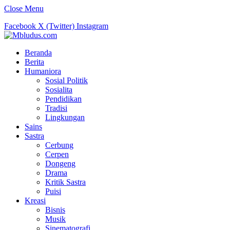
Close Menu
Facebook
X (Twitter)
Instagram
Beranda
Berita
Humaniora
Sosial Politik
Sosialita
Pendidikan
Tradisi
Lingkungan
Sains
Sastra
Cerbung
Cerpen
Dongeng
Drama
Kritik Sastra
Puisi
Kreasi
Bisnis
Musik
Sinematografi