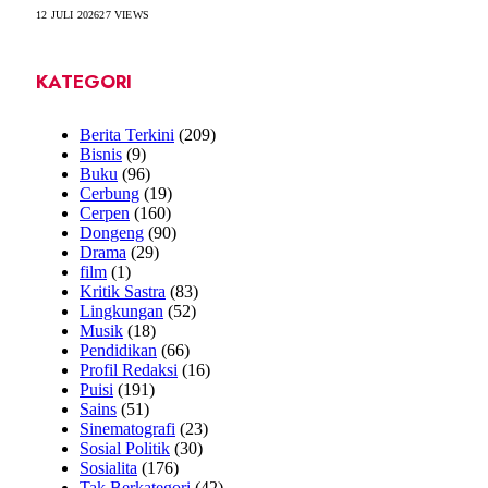
12 JULI 2026
27
VIEWS
KATEGORI
Berita Terkini
(209)
Bisnis
(9)
Buku
(96)
Cerbung
(19)
Cerpen
(160)
Dongeng
(90)
Drama
(29)
film
(1)
Kritik Sastra
(83)
Lingkungan
(52)
Musik
(18)
Pendidikan
(66)
Profil Redaksi
(16)
Puisi
(191)
Sains
(51)
Sinematografi
(23)
Sosial Politik
(30)
Sosialita
(176)
Tak Berkategori
(42)