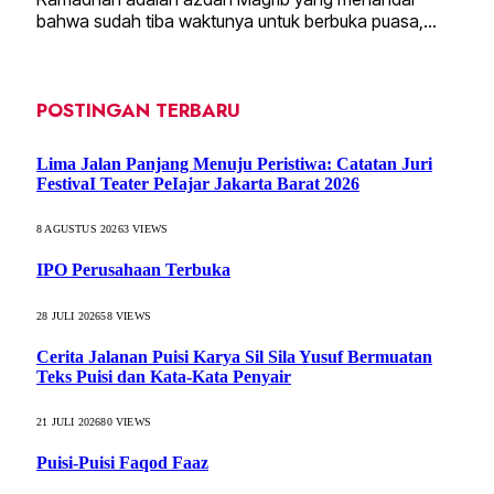
bahwa sudah tiba waktunya untuk berbuka puasa,…
POSTINGAN TERBARU
Lima Jalan Panjang Menuju Peristiwa: Catatan Juri
FestivaI Teater PeIajar Jakarta Barat 2026
8 AGUSTUS 2026
3
VIEWS
IPO Perusahaan Terbuka
28 JULI 2026
58
VIEWS
Cerita Jalanan Puisi Karya Sil Sila Yusuf Bermuatan
Teks Puisi dan Kata-Kata Penyair
21 JULI 2026
80
VIEWS
Puisi-Puisi Faqod Faaz