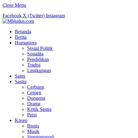
Close Menu
Facebook
X (Twitter)
Instagram
Beranda
Berita
Humaniora
Sosial Politik
Sosialita
Pendidikan
Tradisi
Lingkungan
Sains
Sastra
Cerbung
Cerpen
Dongeng
Drama
Kritik Sastra
Puisi
Kreasi
Bisnis
Musik
Sinematografi