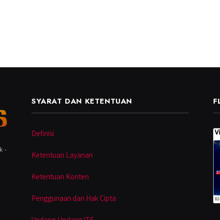
SYARAT DAN KETENTUAN
F
Definisi
k -
Ketentuan Layanan
Ketentuan Konten
Penggunaan dan Hak Cipta
Undang-Undang ITE