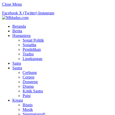
Close Menu
Facebook
X (Twitter)
Instagram
Beranda
Berita
Humaniora
Sosial Politik
Sosialita
Pendidikan
Tradisi
Lingkungan
Sains
Sastra
Cerbung
Cerpen
Dongeng
Drama
Kritik Sastra
Puisi
Kreasi
Bisnis
Musik
Sinematografi