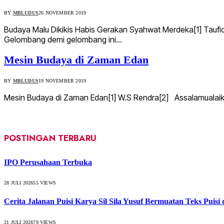
BY
MBLUDUS
26 NOVEMBER 2019
Budaya Malu Dikikis Habis Gerakan Syahwat Merdeka[1] Taufi
Gelombang demi gelombang ini…
Mesin Budaya di Zaman Edan
BY
MBLUDUS
19 NOVEMBER 2019
Mesin Budaya di Zaman Edan[1] W.S Rendra[2] Assalamualaik
POSTINGAN TERBARU
IPO Perusahaan Terbuka
28 JULI 2026
55
VIEWS
Cerita Jalanan Puisi Karya Sil Sila Yusuf Bermuatan Teks Puisi
21 JULI 2026
79
VIEWS