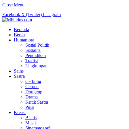
Close Menu
Facebook
X (Twitter)
Instagram
Beranda
Berita
Humaniora
Sosial Politik
Sosialita
Pendidikan
Tradisi
Lingkungan
Sains
Sastra
Cerbung
Cerpen
Dongeng
Drama
Kritik Sastra
Puisi
Kreasi
Bisnis
Musik
Sinematografi