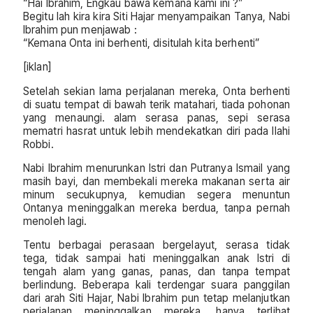
“Hai Ibrahim, Engkau bawa kemana kami ini ?”
Begitu lah kira kira Siti Hajar menyampaikan Tanya, Nabi
Ibrahim pun menjawab :
“Kemana Onta ini berhenti, disitulah kita berhenti”
[iklan]
Setelah sekian lama perjalanan mereka, Onta berhenti
di suatu tempat di bawah terik matahari, tiada pohonan
yang menaungi. alam serasa panas, sepi serasa
mematri hasrat untuk lebih mendekatkan diri pada Ilahi
Robbi.
Nabi Ibrahim menurunkan Istri dan Putranya Ismail yang
masih bayi, dan membekali mereka makanan serta air
minum secukupnya, kemudian segera menuntun
Ontanya meninggalkan mereka berdua, tanpa pernah
menoleh lagi.
Tentu berbagai perasaan bergelayut, serasa tidak
tega, tidak sampai hati meninggalkan anak Istri di
tengah alam yang ganas, panas, dan tanpa tempat
berlindung. Beberapa kali terdengar suara panggilan
dari arah Siti Hajar, Nabi Ibrahim pun tetap melanjutkan
perjalanan meninggalkan mereka, hanya terlihat