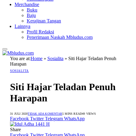
Merchandise
Buku
Baju
Kerajinan Tangan
Lainnya
Profil Redaksi
Penerimaan Naskah Mbludus.com
You are at:
Home
»
Sosialita
»
Siti Hajar Teladan Penuh
Harapan
SOSIALITA
Siti Hajar Teladan Penuh
Harapan
31 JULI 2020
TIDAK ADA KOMENTAR
5 MINS READ
49
VIEWS
Facebook
Twitter
Telegram
WhatsApp
Share
Facebook
Twitter
Telegram
WhatsApp