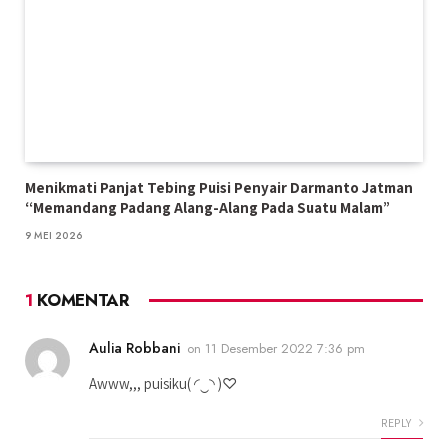
Menikmati Panjat Tebing Puisi Penyair Darmanto Jatman
“Memandang Padang Alang-Alang Pada Suatu Malam”
9 MEI 2026
1
KOMENTAR
Aulia Robbani
on
11 Desember 2022 7:36 pm
Awww,,, puisiku(⁠ ⁠◜⁠‿⁠◝⁠ ⁠)⁠♡
REPLY