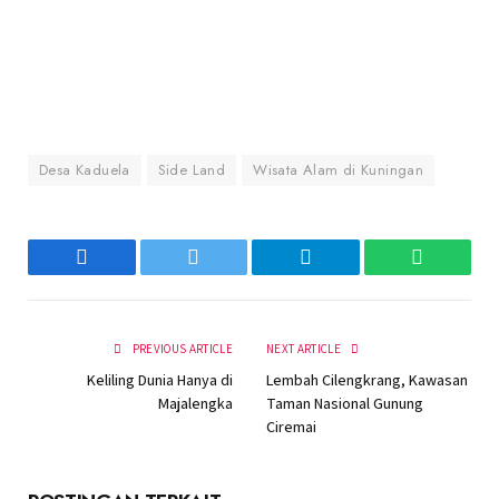
Desa Kaduela
Side Land
Wisata Alam di Kuningan
Facebook
Twitter
Telegram
WhatsAp
PREVIOUS ARTICLE
NEXT ARTICLE
Keliling Dunia Hanya di
Lembah Cilengkrang, Kawasan
Majalengka
Taman Nasional Gunung
Ciremai