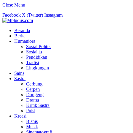
Close Menu
Facebook
X (Twitter)
Instagram
Beranda
Berita
Humaniora
Sosial Politik
Sosialita
Pendidikan
Tradisi
Lingkungan
Sains
Sastra
Cerbung
Cerpen
Dongeng
Drama
Kritik Sastra
Puisi
Kreasi
Bisnis
Musik
Sinematografi