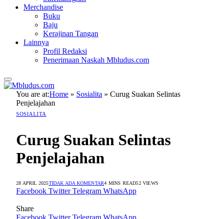
Merchandise
Buku
Baju
Kerajinan Tangan
Lainnya
Profil Redaksi
Penerimaan Naskah Mbludus.com
You are at:
Home
»
Sosialita
»
Curug Suakan Selintas
Penjelajahan
SOSIALITA
Curug Suakan Selintas
Penjelajahan
28 APRIL 2025
TIDAK ADA KOMENTAR
4 MINS READ
52
VIEWS
Facebook
Twitter
Telegram
WhatsApp
Share
Facebook
Twitter
Telegram
WhatsApp