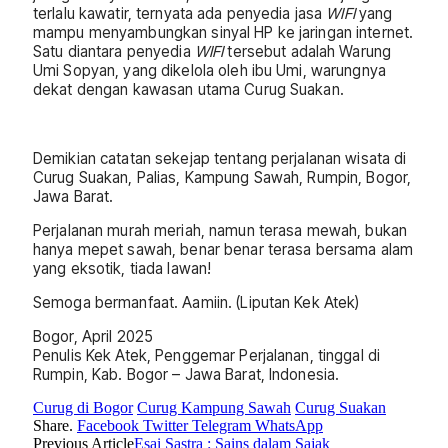
terlalu kawatir, ternyata ada penyedia jasa
WIFI
yang
mampu menyambungkan sinyal HP ke jaringan internet.
Satu diantara penyedia
WIFI
tersebut adalah Warung
Umi Sopyan, yang dikelola oleh ibu Umi, warungnya
dekat dengan kawasan utama Curug Suakan.
Demikian catatan sekejap tentang perjalanan wisata di
Curug Suakan, Palias, Kampung Sawah, Rumpin, Bogor,
Jawa Barat.
Perjalanan murah meriah, namun terasa mewah, bukan
hanya mepet sawah, benar benar terasa bersama alam
yang eksotik, tiada lawan!
Semoga bermanfaat. Aamiin. (Liputan Kek Atek)
Bogor, April 2025
Penulis Kek Atek, Penggemar Perjalanan, tinggal di
Rumpin, Kab. Bogor – Jawa Barat, Indonesia.
Curug di Bogor
Curug Kampung Sawah
Curug Suakan
Share.
Facebook
Twitter
Telegram
WhatsApp
Previous Article
Esai Sastra : Sains dalam Sajak