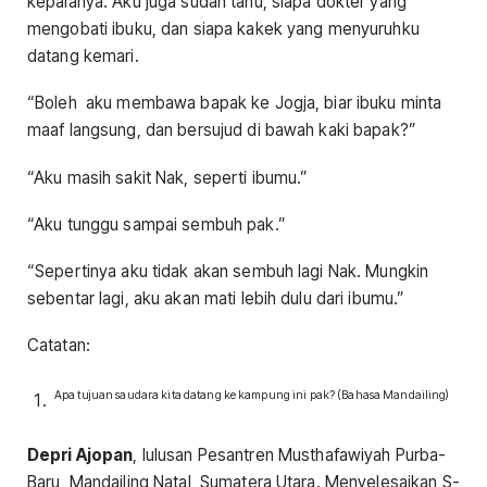
kepalanya. Aku juga sudah tahu, siapa dokter yang
mengobati ibuku, dan siapa kakek yang menyuruhku
datang kemari.
“Boleh aku membawa bapak ke Jogja, biar ibuku minta
maaf langsung, dan bersujud di bawah kaki bapak?”
“Aku masih sakit Nak, seperti ibumu.”
“Aku tunggu sampai sembuh pak.”
“Sepertinya aku tidak akan sembuh lagi Nak. Mungkin
sebentar lagi, aku akan mati lebih dulu dari ibumu.”
Catatan:
Apa tujuan saudara kita datang ke kampung ini pak? (Bahasa Mandailing)
Depri Ajopan
, lulusan Pesantren Musthafawiyah Purba-
Baru, Mandailing Natal, Sumatera Utara. Menyelesaikan S-