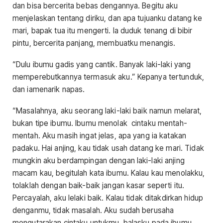
dan bisa bercerita bebas dengannya. Begitu aku
menjelaskan tentang diriku, dan apa tujuanku datang ke
mari, bapak tua itu mengerti. Ia duduk tenang di bibir
pintu, bercerita panjang, membuatku menangis.
“Dulu ibumu gadis yang cantik. Banyak laki-laki yang
memperebutkannya termasuk aku.” Kepanya tertunduk,
dan iamenarik napas.
“Masalahnya, aku seorang laki-laki baik namun melarat,
bukan tipe ibumu. Ibumu menolak cintaku mentah-
mentah. Aku masih ingat jelas, apa yang ia katakan
padaku. Hai anjing, kau tidak usah datang ke mari. Tidak
mungkin aku berdampingan dengan laki-laki anjing
macam kau, begitulah kata ibumu. Kalau kau menolakku,
tolaklah dengan baik-baik jangan kasar seperti itu.
Percayalah, aku lelaki baik. Kalau tidak ditakdirkan hidup
denganmu, tidak masalah. Aku sudah berusaha
mengutarakan cintaku untukmu, balasku pada ibumu