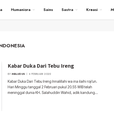
ta
Humaniora
Sains
Sastra
Kreasi
M
INDONESIA
Kabar Duka Dari Tebu Ireng
BY
MBLUDUS
4 FEBRUARI 2020
Kabar Duka Dari Tebu Ireng Innalillahi wa ina ilaihi roji’un.
Hari Minggu tanggal 2 Februari pukul 20.55 WIB telah
meninggal dunia KH. Salahuddin Wahid, adik kandung…