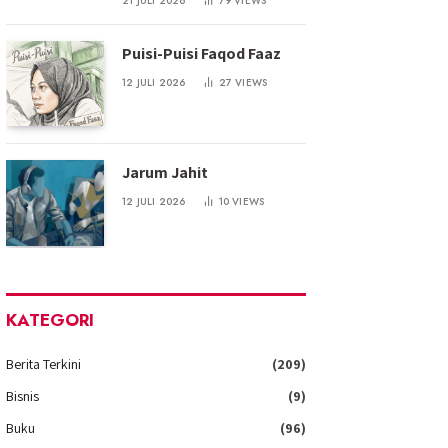
21 JULI 2026
79
VIEWS
Puisi-Puisi Faqod Faaz
12 JULI 2026
27
VIEWS
Jarum Jahit
12 JULI 2026
10
VIEWS
KATEGORI
Berita Terkini
(209)
Bisnis
(9)
Buku
(96)