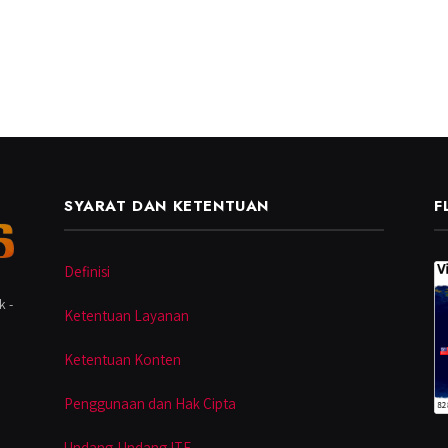
SYARAT DAN KETENTUAN
F
Definisi
k -
Ketentuan Layanan
Ketentuan Konten
Penggunaan dan Hak Cipta
Undang-Undang ITE