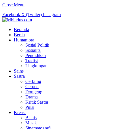
Close Menu
Facebook
X (Twitter)
Instagram
Beranda
Berita
Humaniora
Sosial Politik
Sosialita
Pendidikan
Tradisi
Lingkungan
Sains
Sastra
Cerbung
Cerpen
Dongeng
Drama
Kritik Sastra
Puisi
Kreasi
Bisnis
Musik
Sinematografi