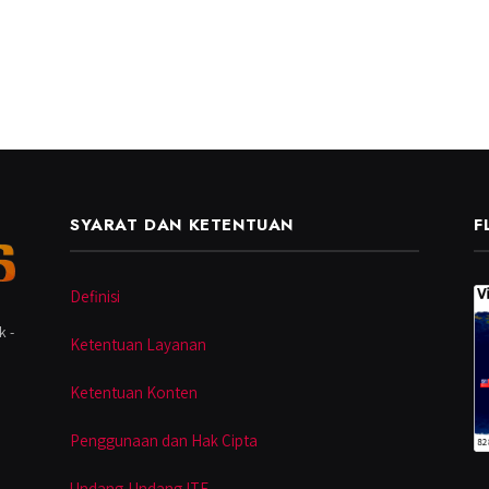
SYARAT DAN KETENTUAN
F
Definisi
k -
Ketentuan Layanan
Ketentuan Konten
Penggunaan dan Hak Cipta
Undang-Undang ITE