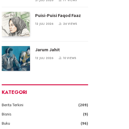
21 JULI 2026
77
VIEWS
Puisi-Puisi Faqod Faaz
12 JULI 2026
26
VIEWS
Jarum Jahit
12 JULI 2026
10
VIEWS
KATEGORI
Berita Terkini
(209)
Bisnis
(9)
Buku
(96)