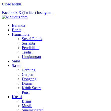
Close Menu
Facebook
X (Twitter)
Instagram
Beranda
Berita
Humaniora
Sosial Politik
Sosialita
Pendidikan
Tradisi
Lingkungan
Sains
Sastra
Cerbung
Cerpen
Dongeng
Drama
Kritik Sastra
Puisi
Kreasi
Bisnis
Musik
Sinematografi