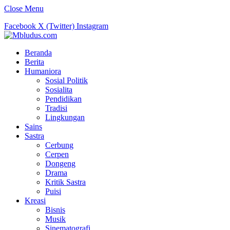
Close Menu
Facebook
X (Twitter)
Instagram
Beranda
Berita
Humaniora
Sosial Politik
Sosialita
Pendidikan
Tradisi
Lingkungan
Sains
Sastra
Cerbung
Cerpen
Dongeng
Drama
Kritik Sastra
Puisi
Kreasi
Bisnis
Musik
Sinematografi