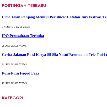
POSTINGAN TERBARU
Lima Jalan Panjang Menuju Peristiwa: Catatan Juri FestivaI Te
8 AGUSTUS 2026
2
VIEWS
IPO Perusahaan Terbuka
28 JULI 2026
58
VIEWS
Cerita Jalanan Puisi Karya Sil Sila Yusuf Bermuatan Teks Puisi
21 JULI 2026
80
VIEWS
Puisi-Puisi Faqod Faaz
12 JULI 2026
27
VIEWS
KATEGORI