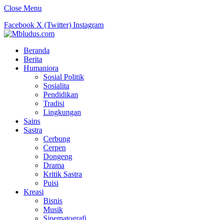
Close Menu
Facebook
X (Twitter)
Instagram
Beranda
Berita
Humaniora
Sosial Politik
Sosialita
Pendidikan
Tradisi
Lingkungan
Sains
Sastra
Cerbung
Cerpen
Dongeng
Drama
Kritik Sastra
Puisi
Kreasi
Bisnis
Musik
Sinematografi