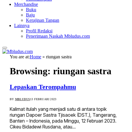
Merchandise
Buku
Baju
Kerajinan Tangan
Lainnya
Profil Redaksi
Penerimaan Naskah Mbludus.com
You are at:
Home
»
riungan sastra
Browsing:
riungan sastra
Lepaskan Terompahmu
BY
MBLUDUS
13 FEBRUARI 2023
Kalimat itulah yang menjadi satu di antara topik
riungan Dapoer Sastra Tjisaoek (DST.), Tangerang,
Banten – Indonesia, pada Minggu, 12 Februari 2023.
Cikeu Bidadewi Rusdana, atau…