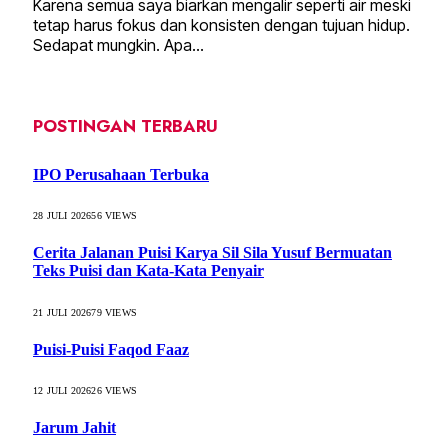
Karena semua saya biarkan mengalir seperti air meski
tetap harus fokus dan konsisten dengan tujuan hidup.
Sedapat mungkin. Apa…
POSTINGAN TERBARU
IPO Perusahaan Terbuka
28 JULI 2026
56
VIEWS
Cerita Jalanan Puisi Karya Sil Sila Yusuf Bermuatan
Teks Puisi dan Kata-Kata Penyair
21 JULI 2026
79
VIEWS
Puisi-Puisi Faqod Faaz
12 JULI 2026
26
VIEWS
Jarum Jahit