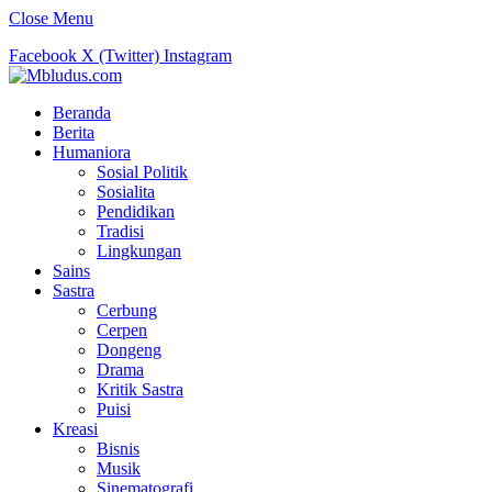
Close Menu
Facebook
X (Twitter)
Instagram
Beranda
Berita
Humaniora
Sosial Politik
Sosialita
Pendidikan
Tradisi
Lingkungan
Sains
Sastra
Cerbung
Cerpen
Dongeng
Drama
Kritik Sastra
Puisi
Kreasi
Bisnis
Musik
Sinematografi