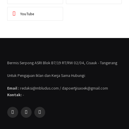
YouTube
Bermis Serpong ASRI Blok B7/19 RT/RW 02/04, Cisauk - Tangerang
Untuk Pengajuan Iklan dan Kerja Sama Hubungi:
Email :
redaksi@mbludus.com / dapoertjisaoek@gmail.com
Kontak:
-
Facebook
Instagram
YouTube