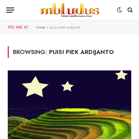
YOU ARE AT:
Home
»
puisi piek ardijanto
BROWSING:
PUISI PIEK ARDIJANTO