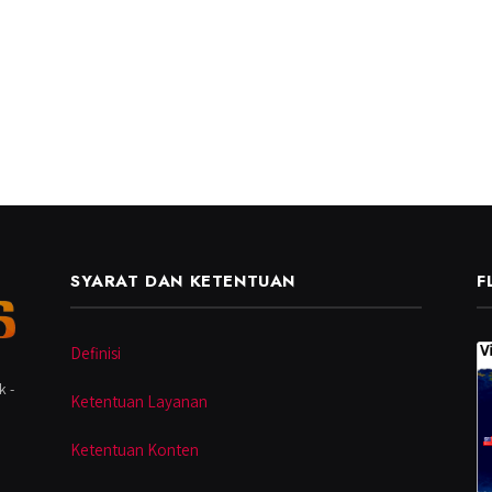
SYARAT DAN KETENTUAN
F
Definisi
k -
Ketentuan Layanan
Ketentuan Konten