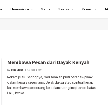
ta
Humaniora
Sains
Sastra
Kreasi
M
Membawa Pesan dari Dayak Kenyah
BY
MBLUDUS
14 JULI 2019
Rekam jejak. Seringnya, dari sanalah puisi beranak-pinak
dalam kepala seseorang. Jejak daksa atau spiritual kerap
kali membawa seseorang ke dalam ruang imaji tanpa batas.
Lalu, ketika…