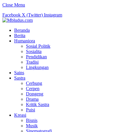
Close Menu
Facebook
X (Twitter)
Instagram
Beranda
Berita
Humaniora
Sosial Politik
Sosialita
Pendidikan
Tradisi
Lingkungan
Sains
Sastra
Cerbung
Cerpen
Dongeng
Drama
Kritik Sastra
Puisi
Kreasi
Bisnis
Musik
Sinematografi