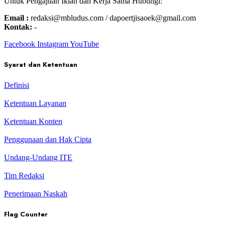
Untuk Pengajuan Iklan dan Kerja Sama Hubungi:
Email :
redaksi@mbludus.com / dapoertjisaoek@gmail.com
Kontak:
-
Facebook
Instagram
YouTube
Syarat dan Ketentuan
Definisi
Ketentuan Layanan
Ketentuan Konten
Penggunaan dan Hak Cipta
Undang-Undang ITE
Tim Redaksi
Penerimaan Naskah
Flag Counter