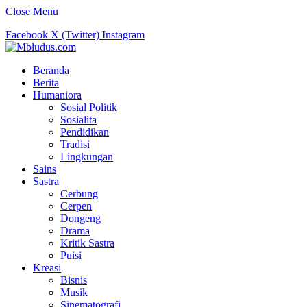
Close Menu
Facebook
X (Twitter)
Instagram
Beranda
Berita
Humaniora
Sosial Politik
Sosialita
Pendidikan
Tradisi
Lingkungan
Sains
Sastra
Cerbung
Cerpen
Dongeng
Drama
Kritik Sastra
Puisi
Kreasi
Bisnis
Musik
Sinematografi