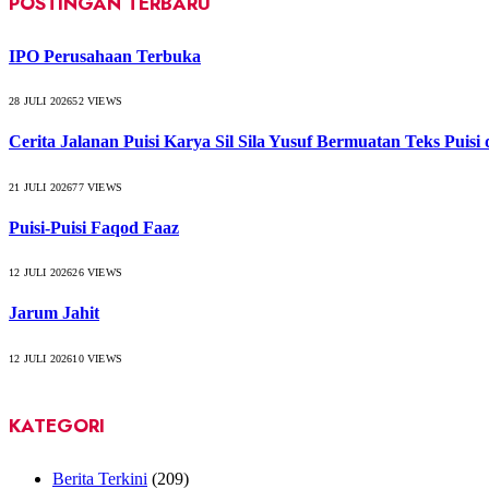
POSTINGAN TERBARU
IPO Perusahaan Terbuka
28 JULI 2026
52
VIEWS
Cerita Jalanan Puisi Karya Sil Sila Yusuf Bermuatan Teks Puisi
21 JULI 2026
77
VIEWS
Puisi-Puisi Faqod Faaz
12 JULI 2026
26
VIEWS
Jarum Jahit
12 JULI 2026
10
VIEWS
KATEGORI
Berita Terkini
(209)