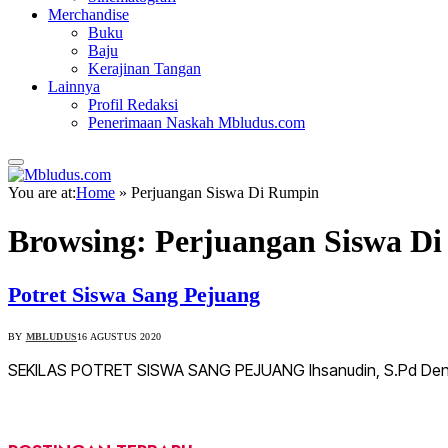
Merchandise
Buku
Baju
Kerajinan Tangan
Lainnya
Profil Redaksi
Penerimaan Naskah Mbludus.com
You are at:
Home
»
Perjuangan Siswa Di Rumpin
Browsing:
Perjuangan Siswa D
Potret Siswa Sang Pejuang
BY
MBLUDUS
16 AGUSTUS 2020
SEKILAS POTRET SISWA SANG PEJUANG Ihsanudin, S.Pd Deni Mul