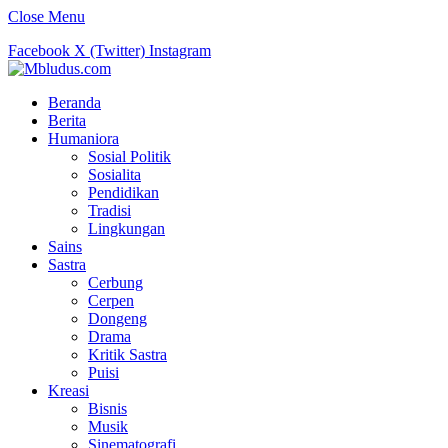
Close Menu
Facebook
X (Twitter)
Instagram
Beranda
Berita
Humaniora
Sosial Politik
Sosialita
Pendidikan
Tradisi
Lingkungan
Sains
Sastra
Cerbung
Cerpen
Dongeng
Drama
Kritik Sastra
Puisi
Kreasi
Bisnis
Musik
Sinematografi