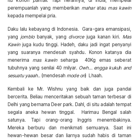
itu konon
pamali
. Tapi herannya, di India, mempelai
perempuanlah yang memberikan
mahar
atau
mas kawin
kepada mempelai pria.
Daku lalu kebayang di Indonesia. Gara-gara emansipasi,
yang
jomblo
banyak, yang
divorce
juga kanan kiri.
Mas
Kawin
juga kudu tinggi. Hadeh, daku jadi ingat penyanyi
yang suaranya mendesah syahdu. Konon katanya dia
menerima
mas kawin
seharga 40Kg emas seberat
tubuhnya yang senilai 40 milyar.
Owh… engga kuku
h
and
sesuatu yaaah..
(mendesah
mode on
) Lhaah.
Kembali ke Mr. Wishnu yang baik dan juga pandai
bercerita. Beliau menceritakan sebuah taman terbesar di
Delhi yang bernama Deer park. Dahl, di situ adalah tempat
segala aneka hewan tinggal. Harimau Bengal salah
satunya. Tapi orang-orang Inggris menembakinya.
Mereka berburu dan menikmati semuanya. Saat ini
hewan-hewan besar dan liarnya sudah habis di taman