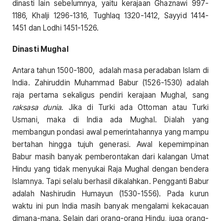
dinasti lain sebelumnya, yaitu kerajaan Ghaznawi 997-
1186, Khalji 1296-1316, Tughlaq 1320-1412, Sayyid 1414-
1451 dan Lodhi 1451-1526.
Dinasti Mughal
Antara tahun 1500-1800, adalah masa peradaban Islam di
India. Zahiruddin Muhammad Babur (1526-1530) adalah
raja pertama sekaligus pendiri kerajaan Mughal, sang
raksasa dunia
. Jika di Turki ada Ottoman atau Turki
Usmani, maka di India ada Mughal. Dialah yang
membangun pondasi awal pemerintahannya yang mampu
bertahan hingga tujuh generasi. Awal kepemimpinan
Babur masih banyak pemberontakan dari kalangan Umat
Hindu yang tidak menyukai Raja Mughal dengan bendera
Islamnya. Tapi selalu berhasil dikalahkan. Pengganti Babur
adalah Nashirudin Humayun (1530-1556). Pada kurun
waktu ini pun India masih banyak mengalami kekacauan
dimana-mana. Selain dari orang-orang Hindu, juga orang-