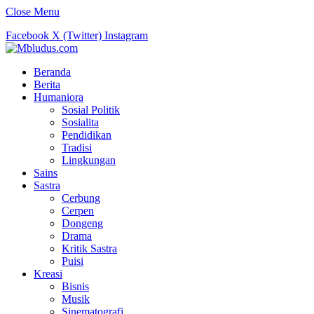
Close Menu
Facebook
X (Twitter)
Instagram
Beranda
Berita
Humaniora
Sosial Politik
Sosialita
Pendidikan
Tradisi
Lingkungan
Sains
Sastra
Cerbung
Cerpen
Dongeng
Drama
Kritik Sastra
Puisi
Kreasi
Bisnis
Musik
Sinematografi