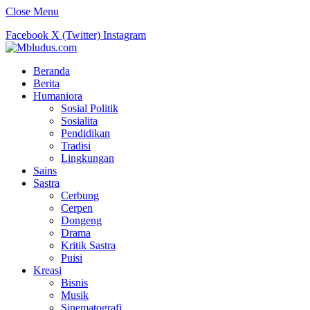
Close Menu
Facebook
X (Twitter)
Instagram
Beranda
Berita
Humaniora
Sosial Politik
Sosialita
Pendidikan
Tradisi
Lingkungan
Sains
Sastra
Cerbung
Cerpen
Dongeng
Drama
Kritik Sastra
Puisi
Kreasi
Bisnis
Musik
Sinematografi