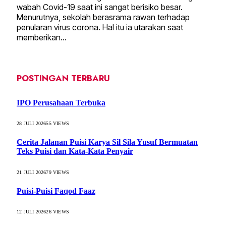
wabah Covid-19 saat ini sangat berisiko besar.
Menurutnya, sekolah berasrama rawan terhadap
penularan virus corona. Hal itu ia utarakan saat
memberikan…
POSTINGAN TERBARU
IPO Perusahaan Terbuka
28 JULI 2026
55
VIEWS
Cerita Jalanan Puisi Karya Sil Sila Yusuf Bermuatan
Teks Puisi dan Kata-Kata Penyair
21 JULI 2026
79
VIEWS
Puisi-Puisi Faqod Faaz
12 JULI 2026
26
VIEWS