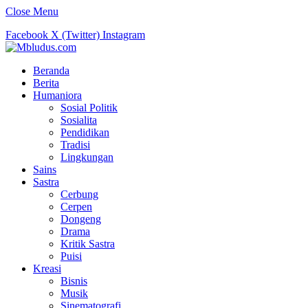
Close Menu
Facebook
X (Twitter)
Instagram
Beranda
Berita
Humaniora
Sosial Politik
Sosialita
Pendidikan
Tradisi
Lingkungan
Sains
Sastra
Cerbung
Cerpen
Dongeng
Drama
Kritik Sastra
Puisi
Kreasi
Bisnis
Musik
Sinematografi