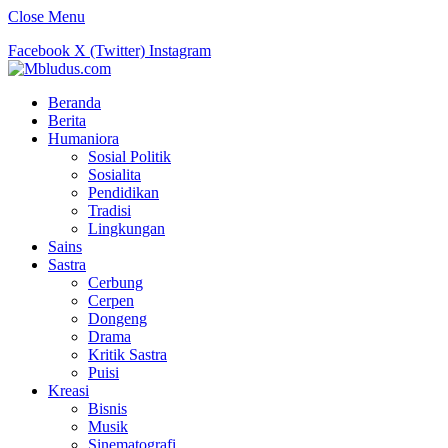
Close Menu
Facebook
X (Twitter)
Instagram
Beranda
Berita
Humaniora
Sosial Politik
Sosialita
Pendidikan
Tradisi
Lingkungan
Sains
Sastra
Cerbung
Cerpen
Dongeng
Drama
Kritik Sastra
Puisi
Kreasi
Bisnis
Musik
Sinematografi