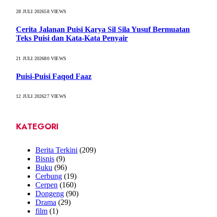
28 JULI 2026
58
VIEWS
Cerita Jalanan Puisi Karya Sil Sila Yusuf Bermuatan
Teks Puisi dan Kata-Kata Penyair
21 JULI 2026
80
VIEWS
Puisi-Puisi Faqod Faaz
12 JULI 2026
27
VIEWS
KATEGORI
Berita Terkini
(209)
Bisnis
(9)
Buku
(96)
Cerbung
(19)
Cerpen
(160)
Dongeng
(90)
Drama
(29)
film
(1)