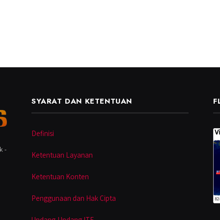
SYARAT DAN KETENTUAN
F
Definisi
k -
Ketentuan Layanan
Ketentuan Konten
Penggunaan dan Hak Cipta
Undang-Undang ITE