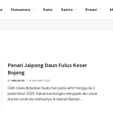
ta
Humaniora
Sains
Sastra
Kreasi
M
Penari Jaipong Daun Fulus Keser
Bojong
BY
MBLUDUS
19 JANUARI 2025
Oleh Cikeu Bidadewi Suatu hari pada akhir minggu ke 2
pada tahun 2025. Kakak kandungku mengajak aku untuk
ikut ke rumah ibu mertuanya di daerah Banten.…