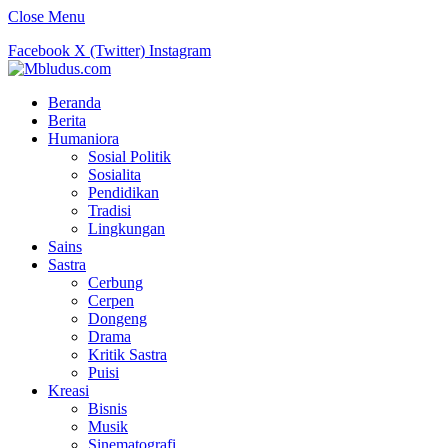
Close Menu
Facebook
X (Twitter)
Instagram
Beranda
Berita
Humaniora
Sosial Politik
Sosialita
Pendidikan
Tradisi
Lingkungan
Sains
Sastra
Cerbung
Cerpen
Dongeng
Drama
Kritik Sastra
Puisi
Kreasi
Bisnis
Musik
Sinematografi