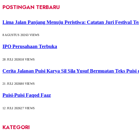
POSTINGAN TERBARU
Lima Jalan Panjang Menuju Peristiwa: Catatan Juri FestivaI Te
8 AGUSTUS 2026
3
VIEWS
IPO Perusahaan Terbuka
28 JULI 2026
58
VIEWS
Cerita Jalanan Puisi Karya Sil Sila Yusuf Bermuatan Teks Puisi
21 JULI 2026
80
VIEWS
Puisi-Puisi Faqod Faaz
12 JULI 2026
27
VIEWS
KATEGORI