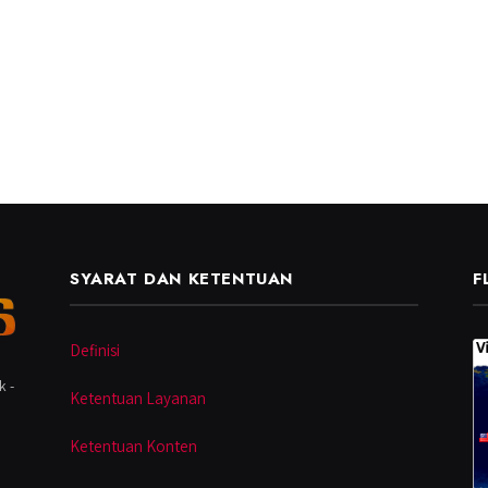
SYARAT DAN KETENTUAN
F
Definisi
k -
Ketentuan Layanan
Ketentuan Konten