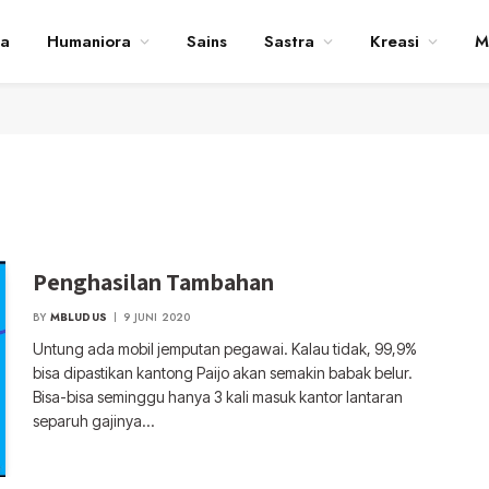
ta
Humaniora
Sains
Sastra
Kreasi
M
Penghasilan Tambahan
BY
MBLUDUS
9 JUNI 2020
Untung ada mobil jemputan pegawai. Kalau tidak, 99,9%
bisa dipastikan kantong Paijo akan semakin babak belur.
Bisa-bisa seminggu hanya 3 kali masuk kantor lantaran
separuh gajinya…