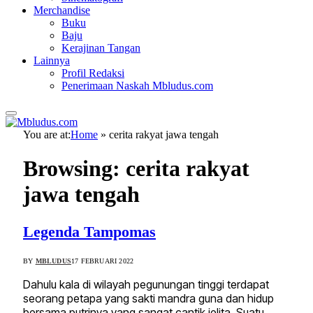
Merchandise
Buku
Baju
Kerajinan Tangan
Lainnya
Profil Redaksi
Penerimaan Naskah Mbludus.com
You are at:
Home
»
cerita rakyat jawa tengah
Browsing:
cerita rakyat
jawa tengah
Legenda Tampomas
BY
MBLUDUS
17 FEBRUARI 2022
Dahulu kala di wilayah pegunungan tinggi terdapat
seorang petapa yang sakti mandra guna dan hidup
bersama putrinya yang sangat cantik jelita. Suatu