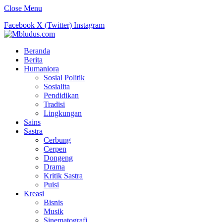
Close Menu
Facebook
X (Twitter)
Instagram
Beranda
Berita
Humaniora
Sosial Politik
Sosialita
Pendidikan
Tradisi
Lingkungan
Sains
Sastra
Cerbung
Cerpen
Dongeng
Drama
Kritik Sastra
Puisi
Kreasi
Bisnis
Musik
Sinematografi