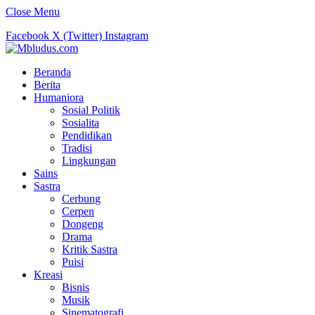
Close Menu
Facebook
X (Twitter)
Instagram
Beranda
Berita
Humaniora
Sosial Politik
Sosialita
Pendidikan
Tradisi
Lingkungan
Sains
Sastra
Cerbung
Cerpen
Dongeng
Drama
Kritik Sastra
Puisi
Kreasi
Bisnis
Musik
Sinematografi