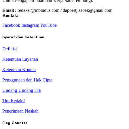
Untuk Pengajuan Iklan dan Kerja Sama Hubungi:
Email :
redaksi@mbludus.com / dapoertjisaoek@gmail.com
Kontak:
-
Facebook
Instagram
YouTube
Syarat dan Ketentuan
Definisi
Ketentuan Layanan
Ketentuan Konten
Penggunaan dan Hak Cipta
Undang-Undang ITE
Tim Redaksi
Penerimaan Naskah
Flag Counter