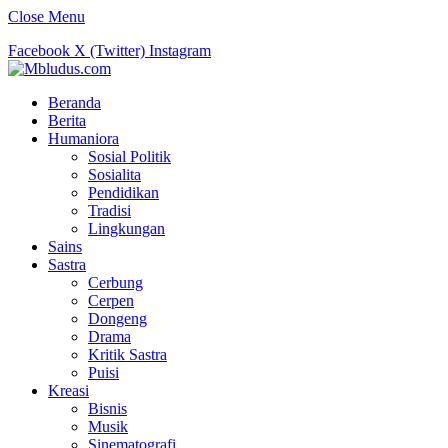
Close Menu
Facebook
X (Twitter)
Instagram
Beranda
Berita
Humaniora
Sosial Politik
Sosialita
Pendidikan
Tradisi
Lingkungan
Sains
Sastra
Cerbung
Cerpen
Dongeng
Drama
Kritik Sastra
Puisi
Kreasi
Bisnis
Musik
Sinematografi