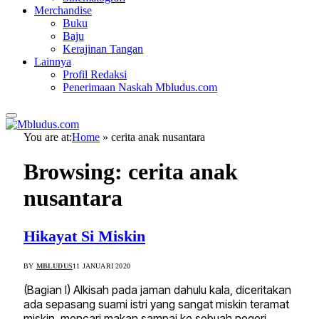
Merchandise
Buku
Baju
Kerajinan Tangan
Lainnya
Profil Redaksi
Penerimaan Naskah Mbludus.com
You are at:
Home
»
cerita anak nusantara
Browsing:
cerita anak
nusantara
Hikayat Si Miskin
BY
MBLUDUS
11 JANUARI 2020
(Bagian I) Alkisah pada jaman dahulu kala, diceritakan
ada sepasang suami istri yang sangat miskin teramat
miskin, mencari makan sampai ke sebuah negeri