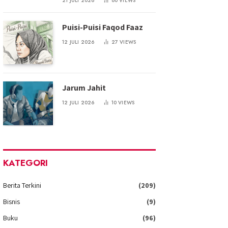
21 JULI 2026
80
VIEWS
Puisi-Puisi Faqod Faaz
12 JULI 2026
27
VIEWS
Jarum Jahit
12 JULI 2026
10
VIEWS
KATEGORI
Berita Terkini
(209)
Bisnis
(9)
Buku
(96)