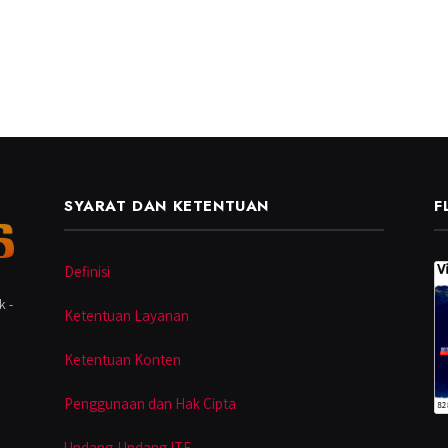
SYARAT DAN KETENTUAN
F
Definisi
k -
Ketentuan Layanan
Ketentuan Konten
Penggunaan dan Hak Cipta
Undang-Undang ITE