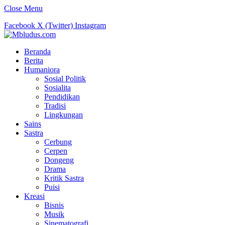
Close Menu
Facebook
X (Twitter)
Instagram
Beranda
Berita
Humaniora
Sosial Politik
Sosialita
Pendidikan
Tradisi
Lingkungan
Sains
Sastra
Cerbung
Cerpen
Dongeng
Drama
Kritik Sastra
Puisi
Kreasi
Bisnis
Musik
Sinematografi