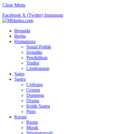
Close Menu
Facebook
X (Twitter)
Instagram
Beranda
Berita
Humaniora
Sosial Politik
Sosialita
Pendidikan
Tradisi
Lingkungan
Sains
Sastra
Cerbung
Cerpen
Dongeng
Drama
Kritik Sastra
Puisi
Kreasi
Bisnis
Musik
Sinematografi