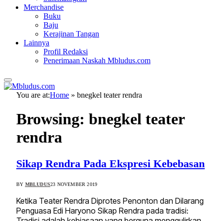
Merchandise
Buku
Baju
Kerajinan Tangan
Lainnya
Profil Redaksi
Penerimaan Naskah Mbludus.com
You are at:
Home
»
bnegkel teater rendra
Browsing:
bnegkel teater
rendra
Sikap Rendra Pada Ekspresi Kebebasan
BY
MBLUDUS
23 NOVEMBER 2019
Ketika Teater Rendra Diprotes Penonton dan Dilarang
Penguasa Edi Haryono Sikap Rendra pada tradisi:
Tradisi adalah kebiasaan yang berguna menggulirkan