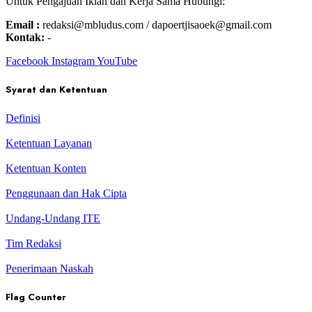
Untuk Pengajuan Iklan dan Kerja Sama Hubungi:
Email :
redaksi@mbludus.com / dapoertjisaoek@gmail.com
Kontak:
-
Facebook
Instagram
YouTube
Syarat dan Ketentuan
Definisi
Ketentuan Layanan
Ketentuan Konten
Penggunaan dan Hak Cipta
Undang-Undang ITE
Tim Redaksi
Penerimaan Naskah
Flag Counter