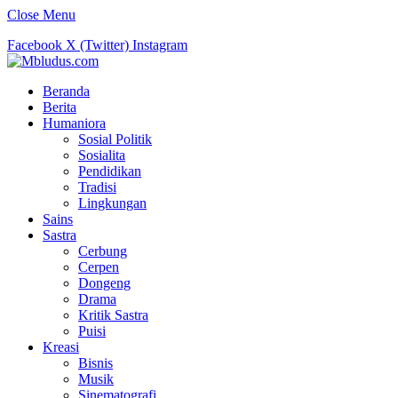
Close Menu
Facebook
X (Twitter)
Instagram
Beranda
Berita
Humaniora
Sosial Politik
Sosialita
Pendidikan
Tradisi
Lingkungan
Sains
Sastra
Cerbung
Cerpen
Dongeng
Drama
Kritik Sastra
Puisi
Kreasi
Bisnis
Musik
Sinematografi