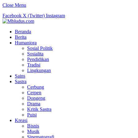
Close Menu
Facebook
X (Twitter)
Instagram
Beranda
Berita
Humaniora
Sosial Politik
Sosialita
Pendidikan
Tradisi
Lingkungan
Sains
Sastra
Cerbung
Cerpen
Dongeng
Drama
Kritik Sastra
Puisi
Kreasi
Bisnis
Musik
Sinematografi