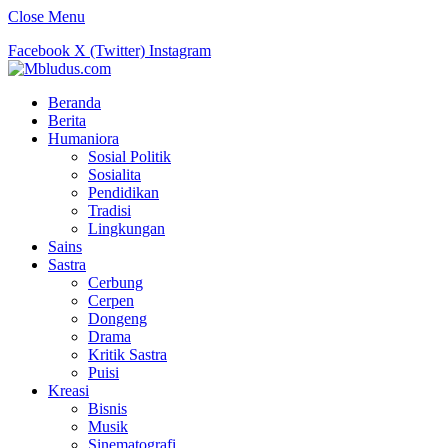
Close Menu
Facebook
X (Twitter)
Instagram
Beranda
Berita
Humaniora
Sosial Politik
Sosialita
Pendidikan
Tradisi
Lingkungan
Sains
Sastra
Cerbung
Cerpen
Dongeng
Drama
Kritik Sastra
Puisi
Kreasi
Bisnis
Musik
Sinematografi